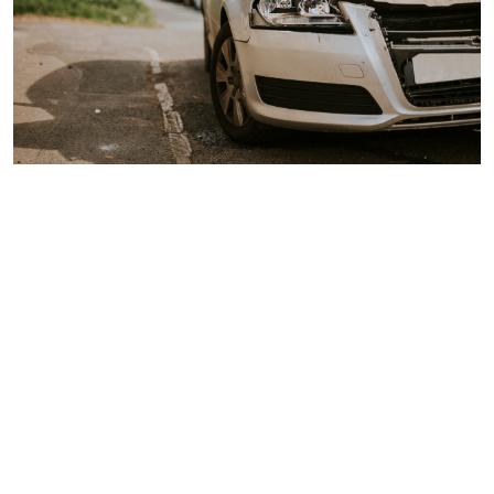
¿CÓMO SE TRABAJA LA REPARACIÓN DE GOLPES EN
AUTOS? ¡LEE ESTO!
26 abril, 2022
Club del Pintor
,
Blog
Industria Automotriz
La reparación de golpes en autos debe tener un proceso
estructurado, sobre todo cuando se trata de un daño de
una parte del automóvil que solo necesita ser reparada.
Para realizar una correcta reparación de golpes en autos
se necesita: Lijar la pieza con un grano 80 a 100 en el área