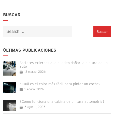
BUSCAR
Buscar:
ÚLTIMAS PUBLICACIONES
Factores externos que pueden dañar la pintura de un
auto
13 marzo, 2026
¿Cuál es el color más fácil para pintar un coche?
9 enero, 2026
¿Cómo funciona una cabina de pintura automotriz?
6 agosto, 2025