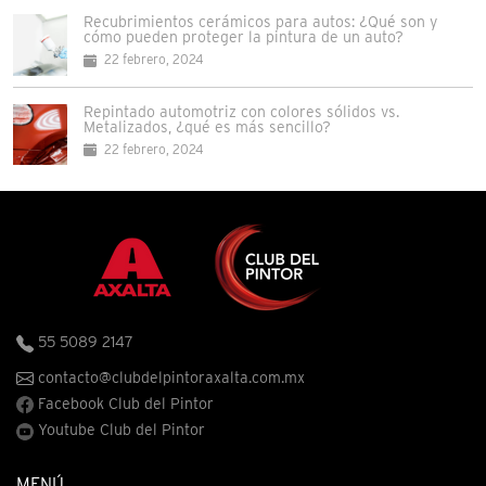
Recubrimientos cerámicos para autos: ¿Qué son y
cómo pueden proteger la pintura de un auto?
22 febrero, 2024
Repintado automotriz con colores sólidos vs.
Metalizados, ¿qué es más sencillo?
22 febrero, 2024
55 5089 2147
contacto@clubdelpintoraxalta.com.mx
Facebook Club del Pintor
Youtube Club del Pintor
MENÚ