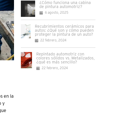
¿Cómo funciona una cabina
de pintura automotriz?
6 agosto, 2025
Recubrimientos cerámicos para
autos: ¿Qué son y cómo pueden
proteger la pintura de un auto?
22 febrero, 2024
Repintado automotriz con
colores sólidos vs. Metalizados,
¿qué es más sencillo?
22 febrero, 2024
s en la
o y
que