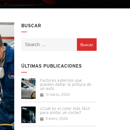
BUSCAR
Buscar:
ÚLTIMAS PUBLICACIONES
Factores externos que
pueden dañar la pintura de
un auto
13 marzo, 2026
¿Cuál es el color más fácil
para pintar un coche?
9 enero, 2026