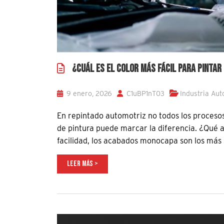
¿CUÁL ES EL COLOR MÁS FÁCIL PARA PINTAR
9 enero, 2026
C1uBP1nT03
Industria Aut
En repintado automotriz no todos los procesos s
de pintura puede marcar la diferencia. ¿Qué 
facilidad, los acabados monocapa son los más s
LEER MÁS >