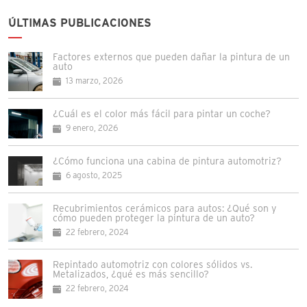
ÚLTIMAS PUBLICACIONES
Factores externos que pueden dañar la pintura de un
auto
13 marzo, 2026
¿Cuál es el color más fácil para pintar un coche?
9 enero, 2026
¿Cómo funciona una cabina de pintura automotriz?
6 agosto, 2025
Recubrimientos cerámicos para autos: ¿Qué son y
cómo pueden proteger la pintura de un auto?
22 febrero, 2024
Repintado automotriz con colores sólidos vs.
Metalizados, ¿qué es más sencillo?
22 febrero, 2024