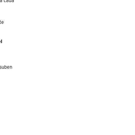
ra cada
te
el
 suben