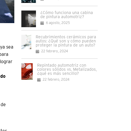
¿Cómo funciona una cabina
de pintura automotriz?
6 agosto, 2025
Recubrimientos cerámicos para
autos: ¿Qué son y cómo pueden
proteger la pintura de un auto?
 ya sea
22 febrero, 2024
para
 lograr
Repintado automotriz con
colores sólidos vs. Metalizados,
¿qué es más sencillo?
ado
22 febrero, 2024
 de
rtes