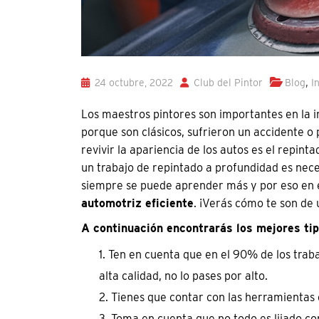
,
24 octubre, 2022
Club del Pintor
Blog
I
Los maestros pintores son importantes en la i
porque son clásicos, sufrieron un accidente o
revivir la apariencia de los autos es el repin
un trabajo de repintado a profundidad es nece
siempre se puede aprender más y por eso en 
automotriz eficiente
. ¡Verás cómo te son de u
A continuación encontrarás los mejores tip
Ten en cuenta que en el 90% de los traba
alta calidad, no lo pases por alto.
Tienes que contar con las herramientas cor
Toma en cuenta que no todo es lijado co