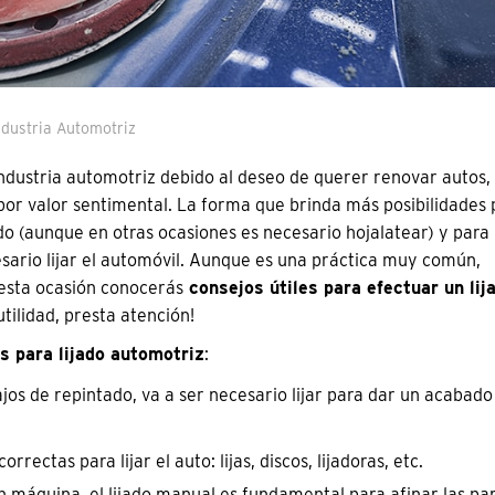
ndustria Automotriz
ndustria automotriz debido al deseo de querer renovar autos,
 por valor sentimental. La forma que brinda más posibilidades 
tado (aunque en otras ocasiones es necesario hojalatear) y para
sario lijar el automóvil. Aunque es una práctica muy común,
esta ocasión conocerás
consejos útiles para efectuar un lij
tilidad, presta atención!
s para lijado automotriz
:
jos de repintado, va a ser necesario lijar para dar un acabado
rectas para lijar el auto: lijas, discos, lijadoras, etc.
n máquina, el lijado manual es fundamental para afinar las pa