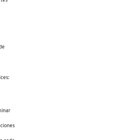
 de
ices:
minar
cciones