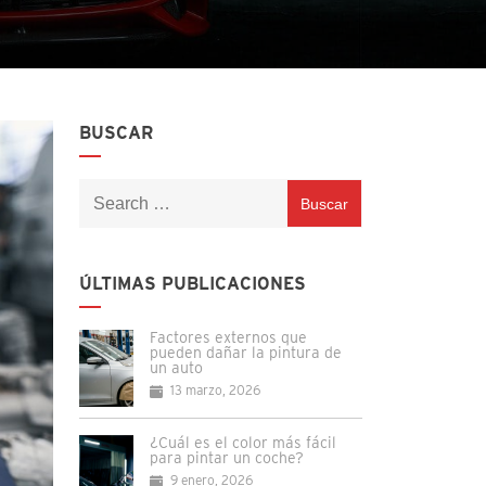
BUSCAR
Buscar:
ÚLTIMAS PUBLICACIONES
Factores externos que
pueden dañar la pintura de
un auto
13 marzo, 2026
¿Cuál es el color más fácil
para pintar un coche?
9 enero, 2026