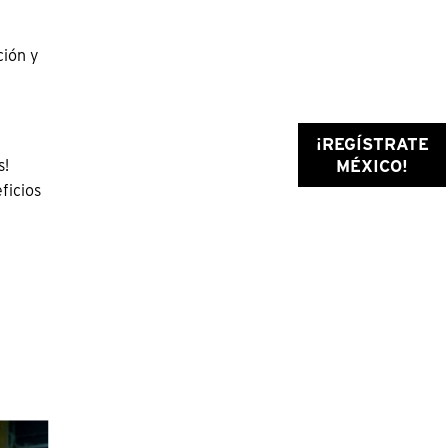
ción y
¡REGÍSTRATE
s!
MÉXICO!
ficios