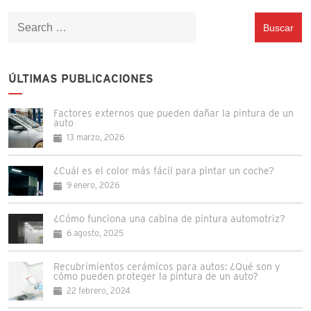
Buscar:
ÚLTIMAS PUBLICACIONES
Factores externos que pueden dañar la pintura de un
auto
13 marzo, 2026
¿Cuál es el color más fácil para pintar un coche?
9 enero, 2026
¿Cómo funciona una cabina de pintura automotriz?
6 agosto, 2025
Recubrimientos cerámicos para autos: ¿Qué son y
cómo pueden proteger la pintura de un auto?
22 febrero, 2024