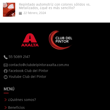
Repintado automotriz con colores sólidos vs.
Metalizados, ¿qué es más sencillo?
22 febrero, 2024
55 5089 2147
contacto@clubdelpintoraxalta.com.mx
Facebook Club del Pintor
Youtube Club del Pintor
MENÚ
¿Quiénes somos?
Beneficios