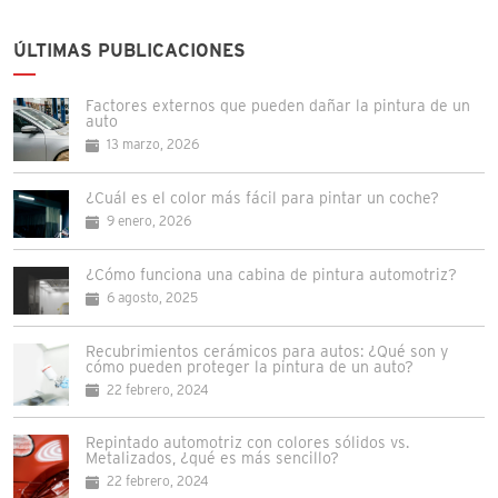
ÚLTIMAS PUBLICACIONES
Factores externos que pueden dañar la pintura de un
auto
13 marzo, 2026
¿Cuál es el color más fácil para pintar un coche?
9 enero, 2026
¿Cómo funciona una cabina de pintura automotriz?
6 agosto, 2025
Recubrimientos cerámicos para autos: ¿Qué son y
cómo pueden proteger la pintura de un auto?
22 febrero, 2024
Repintado automotriz con colores sólidos vs.
Metalizados, ¿qué es más sencillo?
22 febrero, 2024